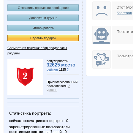
Narmebel
Nasenk
Этот блог
Отправить приватное сообщение
блогеров
.
Добавить в друзья
Игнорировать
Taisiya
Tupperwar
Посетит
Сделать подарок
Совместная покупка: сбор предоплаты,
раздачи
confessa*
firameg
Посмотре
популярность:
32625 место
рейтинг
1125
?
lilunya
lukoy
Привилегированный
пользователь
2
уровня
solomal
крем
Статистика портрета:
сейчас просматривают портрет - 0
зарегистрированные пользователи
посетившие портрет за 7 дней - 0