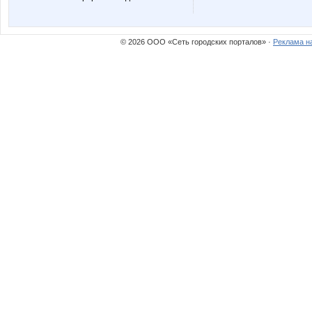
Дарёнок
Дет
© 2026 ООО «Сеть городских порталов» ·
Реклама н
Марина-Ирина
Мари
Смирная
СУ!!ПЕ
Червонная дама