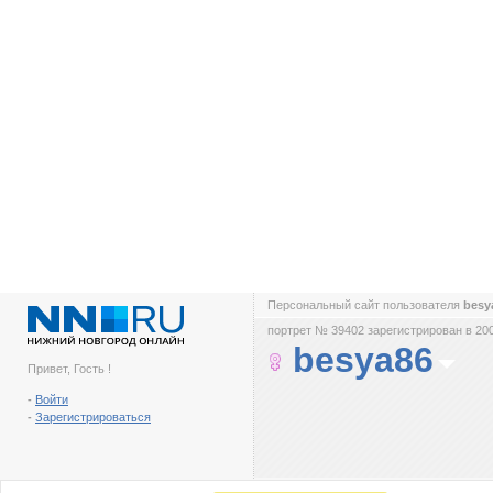
Персональный сайт пользователя
besy
портрет № 39402 зарегистрирован в 200
besya86
Привет, Гость !
-
Войти
-
Зарегистрироваться