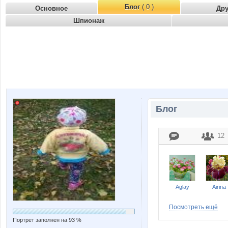
Блог
( 0 )
Основное
Др
Шпионаж
Блог
12
Aglay
Airina
Посмотреть ещё
Портрет заполнен на 93 %